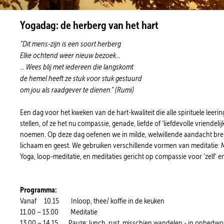
Yogadag: de herberg van het hart
“Dit mens-zijn is een soort herberg
Elke ochtend weer nieuw bezoek...
... Wees blij met iedereen die langskomt
de hemel heeft ze stuk voor stuk gestuurd
om jou als raadgever te dienen.” (Rumi)
Een dag voor het kweken van de hart-kwaliteit die alle spirituele leeri
stellen, of ze het nu compassie, genade, liefde of ‘liefdevolle vriendelij
noemen. Op deze dag oefenen we in milde, welwillende aandacht br
lichaam en geest. We gebruiken verschillende vormen van
meditatie: 
Yoga, loop-meditatie, en meditaties gericht op compassie voor 'zelf' e
Programma:
Vanaf
10
.15 Inloop, thee/ koffie in de keuken
11.00 – 13.00 Meditatie
13.00 – 14.15 Pauze: lunch, rust, misschien wandelen - in onbedwon