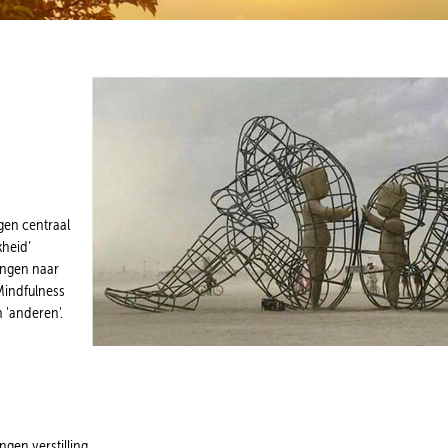
ngen centraal
kheid’
engen naar
Mindfulness
n 'anderen'.
gen verstilling