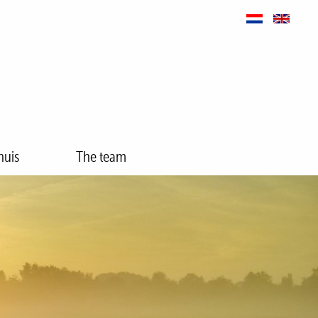
huis
The team