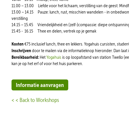
11.00 – 13.00 Liefde voor het lichaam, verstilling van de geest: Mind
13.00 – 14.15 Pauze: lunch, rust, misschien wandelen - in onbedwo
verstilling
14.15 – 15.45 Vriendelijkheid en (zelf-)compassie: diepe ontspannin
15.45 - 16.15 Thee en delen, vertrek op je gemak
Kosten
€75 inclusief lunch, thee en lekkers. Yogahuis cursisten, st
Inschrijven
door te mailen via de informatieknop hieronder. Dan laat
Bereikbaarheid:
Het
Yogahuis
is op loopafstand van station Twello (ee
kan je op het erf of voor het huis parkeren.
Informatie aanvragen
< < Back to Workshops