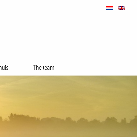
huis
The team