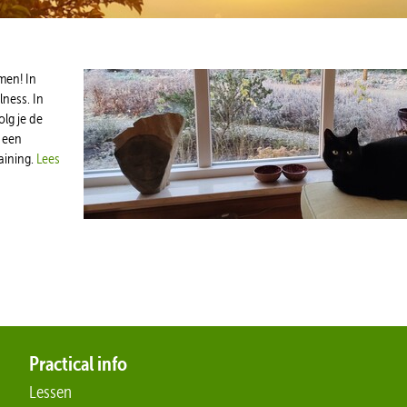
men! In
lness. In
lg je de
r een
aining.
Lees
Practical info
Lessen