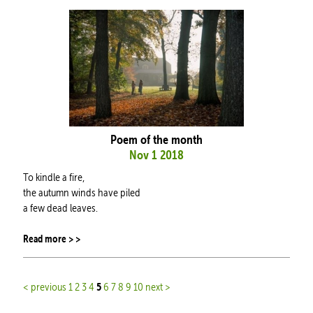
Poem of the month
Nov 1 2018
To kindle a fire,
the autumn winds have piled
a few dead leaves.
Read more > >
5
< previous
1
2
3
4
6
7
8
9
10
next >